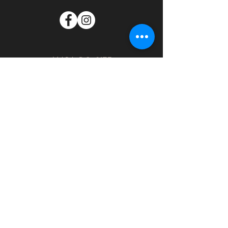
MAPA DO SITE
Home
Quem somos
Contato
Política de privacidade
SUPORTE
Informações de entrega
Rastreamento
Suporte online