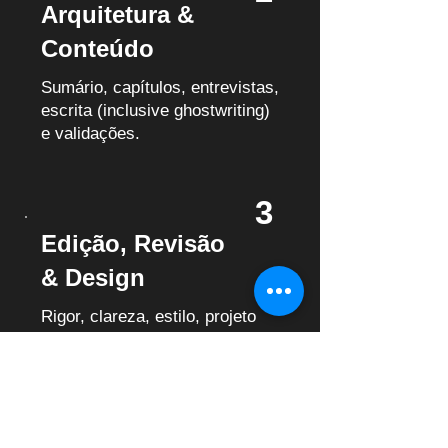
Arquitetura &
Conteúdo
Sumário, capítulos, entrevistas,
escrita (inclusive ghostwriting)
e validações.
3
Edição, Revisão
& Design
Rigor, clareza, estilo, projeto
gráfico e capa — com padrão
premium.
4