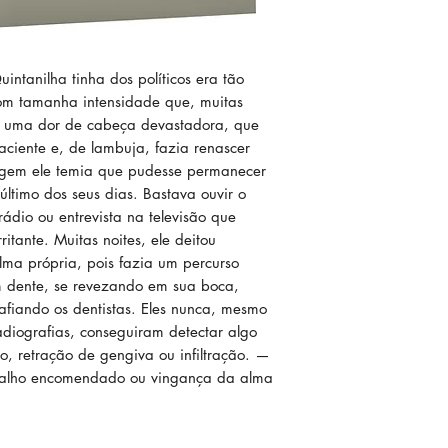
ntanilha tinha dos políticos era tão
om tamanha intensidade que, muitas
or uma dor de cabeça devastadora, que
aciente e, de lambuja, fazia renascer
rigem ele temia que pudesse permanecer
último dos seus dias. Bastava ouvir o
ádio ou entrevista na televisão que
ritante. Muitas noites, ele deitou
lma própria, pois fazia um percurso
em dente, se revezando em sua boca,
afiando os dentistas. Eles nunca, mesmo
adiografias, conseguiram detectar algo
mo, retração de gengiva ou infiltração. —
rabalho encomendado ou vingança da alma