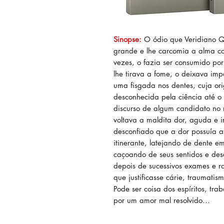
Sinopse:
O ódio que Veridiano Qui
grande e lhe carcomia a alma c
vezes, o fazia ser consumido p
lhe tirava a fome, o deixava imp
uma fisgada nos dentes, cuja o
desconhecida pela ciência até o 
discurso de algum candidato no r
voltava a maldita dor, aguda e ir
desconfiado que a dor possuía a
itinerante, latejando de dente 
caçoando de seus sentidos e des
depois de sucessivos exames e r
que justificasse cárie, traumatis
Pode ser coisa dos espíritos, t
por um amor mal resolvido…