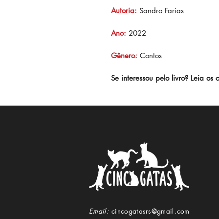
Autoria:
Sandro Farias
Ano:
2022
Gênero:
Contos
Se interessou pelo livro? Leia os 
© 2020 by Amiga Designer. Todos o
Email:
cincogatasrs@gmail.com