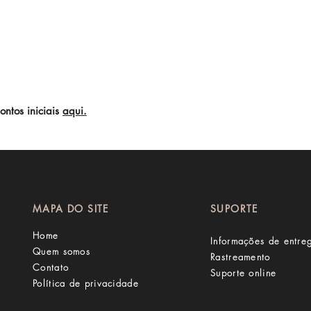
contos iniciais
aqui
.
s direitos reservador.
MAPA DO SITE
SUPORTE
Home
Informações de entre
Quem somos
Rastreamento
Contato
Suporte online
Política de privacidade