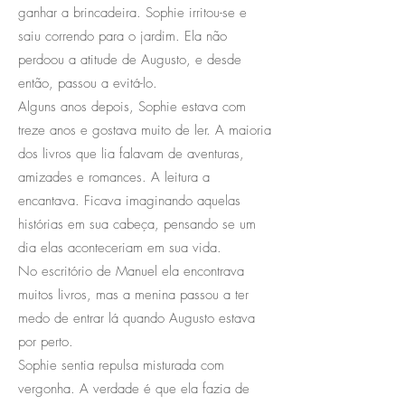
ganhar a brincadeira. Sophie irritou-se e
saiu correndo para o jardim. Ela não
perdoou a atitude de Augusto, e desde
então, passou a evitá-lo.
Alguns anos depois, Sophie estava com
treze anos e gostava muito de ler. A maioria
dos livros que lia falavam de aventuras,
amizades e romances. A leitura a
encantava. Ficava imaginando aquelas
histórias em sua cabeça, pensando se um
dia elas aconteceriam em sua vida.
No escritório de Manuel ela encontrava
muitos livros, mas a menina passou a ter
medo de entrar lá quando Augusto estava
por perto.
Sophie sentia repulsa misturada com
vergonha. A verdade é que ela fazia de