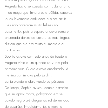
Augusto havia se casado com Eulália, uma
linda moça que tinha a pele pálida, cabelos
loiros levemente ondulados e olhos azuis.
Eles não pareciam muito felizes no
casamento, pois a esposa andava sempre
encerrada dentro de casa e as más línguas
diziam que ele era muito ciumento e a
maltratava.
Sophie estava com sete anos de idade e
Augusto vinte e um quando se viram pela
primeira vez. O dia estava ensolarado. A
menina caminhava pelo jardim,
cantarolando e observando os pássaros.
De longe, Sophie avistou aquele estranho
que se aproximava, galopando em seu
cavalo negro até chegar ao rol de entrada
do casarão. Imediatamente, a menina