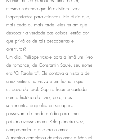
Manuel nunca proibiu os filhos de ler,
mesmo sabendo que lá existiam livros
inapropriados para crianças. Ele dizia que,
mais cedo ou mais tarde, eles teriam que
descobrir a verdade das coisas, então por
que privá-los de tais descobertas e
aventuras?
Um dia, Philippe trouxe para a irmã um livro
de romance, de Constantin Sauté, seu nome
era "O Faroleiro". Ele contava a história de
amor entre uma viúva e um homem que
cuidava do farol. Sophie ficou encantada
com a história do livro, porque os
sentimentos daqueles personagens
passavam de medo e ódio para uma
paixão avassaladora. Pela primeira vez,
compreendeu o que era o amor.
A menina completou dezoito anos e Manuel