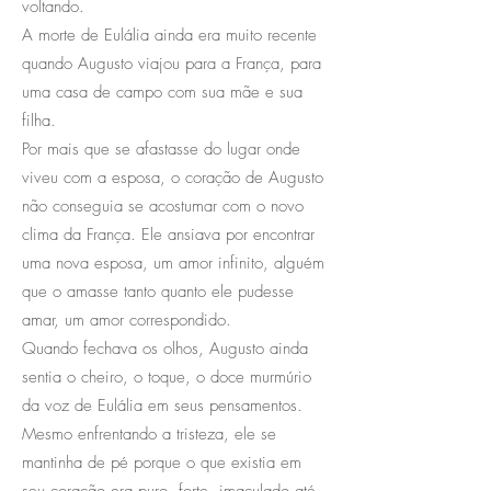
voltando.
A morte de Eulália ainda era muito recente
quando Augusto viajou para a França, para
uma casa de campo com sua mãe e sua
filha.
Por mais que se afastasse do lugar onde
viveu com a esposa, o coração de Augusto
não conseguia se acostumar com o novo
clima da França. Ele ansiava por encontrar
uma nova esposa, um amor infinito, alguém
que o amasse tanto quanto ele pudesse
amar, um amor correspondido.
Quando fechava os olhos, Augusto ainda
sentia o cheiro, o toque, o doce murmúrio
da voz de Eulália em seus pensamentos.
Mesmo enfrentando a tristeza, ele se
mantinha de pé porque o que existia em
seu coração era puro, forte, imaculado até.