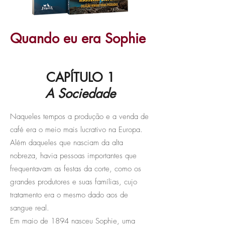
Quando eu era Sophie
CAPÍTULO 1
A Sociedade
Naqueles tempos a produção e a venda de
café era o meio mais lucrativo na Europa.
Além daqueles que nasciam da alta
nobreza, havia pessoas importantes que
frequentavam as festas da corte, como os
grandes produtores e suas famílias, cujo
tratamento era o mesmo dado aos de
sangue real.
Em maio de 1894 nasceu Sophie, uma