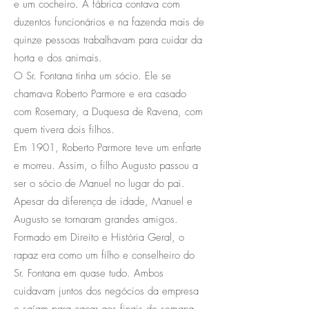
e um cocheiro. A fábrica contava com
duzentos funcionários e na fazenda mais de
quinze pessoas trabalhavam para cuidar da
horta e dos animais.
O Sr. Fontana tinha um sócio. Ele se
chamava Roberto Parmore e era casado
com Rosemary, a Duquesa de Ravena, com
quem tivera dois filhos.
Em 1901, Roberto Parmore teve um enfarte
e morreu. Assim, o filho Augusto passou a
ser o sócio de Manuel no lugar do pai.
Apesar da diferença de idade, Manuel e
Augusto se tornaram grandes amigos.
Formado em Direito e História Geral, o
rapaz era como um filho e conselheiro do
Sr. Fontana em quase tudo. Ambos
cuidavam juntos dos negócios da empresa
e saíam para caçar aos finais de semana.