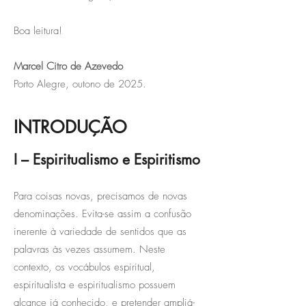
Boa leitura!
Marcel Citro de Azevedo
Porto Alegre, outono de 2025.
INTRODUÇÃO
I – Espiritualismo e Espiritismo
Para coisas novas, precisamos de novas
denominações. Evita-se assim a confusão
inerente à variedade de sentidos que as
palavras às vezes assumem. Neste
contexto, os vocábulos espiritual,
espiritualista e espiritualismo possuem
alcance já conhecido, e pretender ampliá-