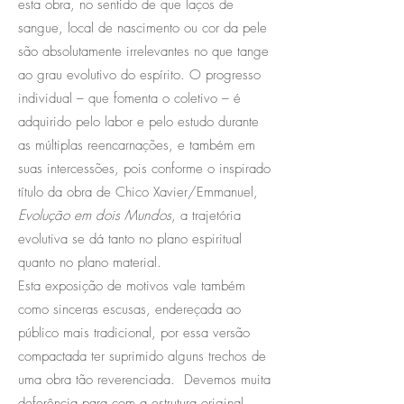
esta obra, no sentido de que laços de
sangue, local de nascimento ou cor da pele
são absolutamente irrelevantes no que tange
ao grau evolutivo do espírito. O progresso
individual – que fomenta o coletivo – é
adquirido pelo labor e pelo estudo durante
as múltiplas reencarnações, e também em
suas intercessões, pois conforme o inspirado
título da obra de Chico Xavier/Emmanuel,
Evolução em dois Mundos
, a trajetória
evolutiva se dá tanto no plano espiritual
quanto no plano material.
Esta exposição de motivos vale também
como sinceras escusas, endereçada ao
público mais tradicional, por essa versão
compactada ter suprimido alguns trechos de
uma obra tão reverenciada. Devemos muita
deferência para com a estrutura original,