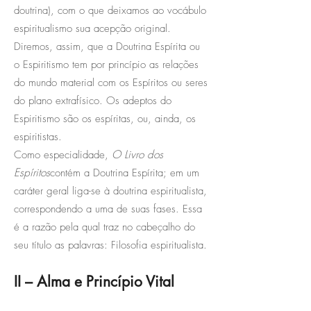
doutrina), com o que deixamos ao vocábulo
espiritualismo sua acepção original.
Diremos, assim, que a Doutrina Espírita ou
o Espiritismo tem por princípio as relações
do mundo material com os Espíritos ou seres
do plano extrafísico. Os adeptos do
Espiritismo são os espíritas, ou, ainda, os
espiritistas.
Como especialidade,
O Livro dos
Espíritos
contém a Doutrina Espírita; em um
caráter geral liga-se à doutrina espiritualista,
correspondendo a uma de suas fases. Essa
é a razão pela qual traz no cabeçalho do
seu título as palavras: Filosofia espiritualista.
II – Alma e Princípio Vital