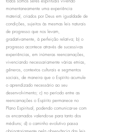
todos somos seres espirituais vivendo
momentaneamente uma experiência
material, criados por Deus em igualdade de
condições, sujeitos às mesmas leis naturais
de progresso que nos levam,
gradativamente, à perfeição relativa; b) o
progresso acontece através de sucessivas
experiências, em inúmeras reencarnações,
vivenciando necessariamente várias etnias,
gêneros, contextos culturais e segmentos
sociais, de maneira que o Espírito acumule
o aprendizado necessário ao seu
desenvolvimento; c) no período entre as
reencarnações o Espírito permanece no
Plano Espiritual, podendo comunicar-se com
os encarnados valendo-se para tanto dos
médiuns; d) o caminho evolutivo passa
obrigatoriamente pela observância das leis