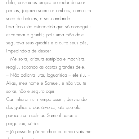
dela, passou os braços ao redor de suas
pernas, jogou-a sobre os ombros, como um
saco de batatas, e saiu andando.
Lara ficou tão estarrecida que só conseguiu
espernear e grunhir, pois uma mão dele
segurava seus quadris e a outra seus pés,
impedindo-a de descer.
– Me solta, criatura estúpida e machista! –
reagiu, socando as costas grandes dele.
– Não adianta lutar, Jaguatirica – ele riu. –
Aliás, meu nome é Samuel, e não vou te
soltar, não é seguro aqui.
Caminharam um tempo assim, desviando
dos galhos e das árvores, até que ela
pareceu se acalmar. Samuel parou e
perguntou, sério:
– Já posso te pôr no chão ou ainda vais me