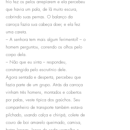
frio fez os pelos arrepiarem e ela percebeu
que havia um pala, de lã muito escura,
cobrindo suas pernas. O balanço da
carroça fazia sua cabeça doer, e ela fez
uma careta.
– A senhora tem mais algum ferimento? – o
homem perguntou, correndo os olhos pelo
corpo dela.
– Não que eu sinta – respondeu,
constrangida pelo escrutínio dele.
Agora sentada e desperta, percebeu que
fazia parte de um grupo. Atrás da carroça
vinham três homens, montados e cobertos
por palas, veste típica dos gaúchos. Seu
companheiro de transporte também estava
pilchado, usando calça e chiripá, colete de
couro de boi amarelo queimado, camisa,
botas longas, lenço de seda vermelho e