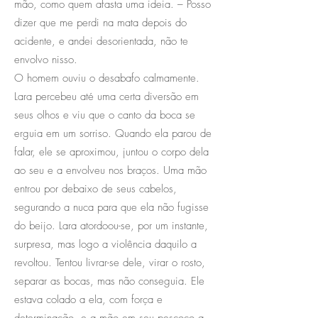
mão, como quem afasta uma ideia. – Posso
dizer que me perdi na mata depois do
acidente, e andei desorientada, não te
envolvo nisso.
O homem ouviu o desabafo calmamente.
Lara percebeu até uma certa diversão em
seus olhos e viu que o canto da boca se
erguia em um sorriso. Quando ela parou de
falar, ele se aproximou, juntou o corpo dela
ao seu e a envolveu nos braços. Uma mão
entrou por debaixo de seus cabelos,
segurando a nuca para que ela não fugisse
do beijo. Lara atordoou-se, por um instante,
surpresa, mas logo a violência daquilo a
revoltou. Tentou livrar-se dele, virar o rosto,
separar as bocas, mas não conseguia. Ele
estava colado a ela, com força e
determinação, e a mão em seu pescoço a