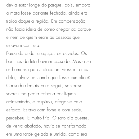
devia estar longe do parque, pois, embora
a mata fosse bastante fechada, ainda era
típica daquela região. Em compensação,
não fazia ideia de como chegar ao parque
e nem de quem eram as pessoas que
estavam com ela.
Parou de andar e aguçou os ouvidos. Os
barulhos da luta haviam cessado. Mas e se
os homens que os atacaram viessem atrás
dela, talvez pensando que fosse cúmplice?
Cansada demais para seguir, sentou-se
sobre uma pedra coberta por líquen
acinzentado, e respirou, ofegante pelo
esforço. Estava com fome e com sede,
percebeu. E muito frio. O raro dia quente,
de vento abafado, havia se transformado
em uma tarde gelada e úmida, como era