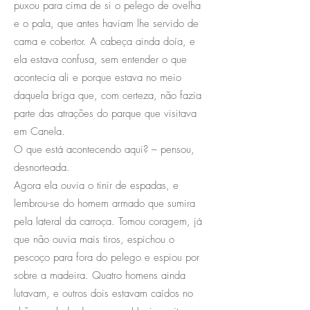
puxou para cima de si o pelego de ovelha
e o pala, que antes haviam lhe servido de
cama e cobertor. A cabeça ainda doía, e
ela estava confusa, sem entender o que
acontecia ali e porque estava no meio
daquela briga que, com certeza, não fazia
parte das atrações do parque que visitava
em Canela.
O que está acontecendo aqui? – pensou,
desnorteada.
Agora ela ouvia o tinir de espadas, e
lembrou-se do homem armado que sumira
pela lateral da carroça. Tomou coragem, já
que não ouvia mais tiros, espichou o
pescoço para fora do pelego e espiou por
sobre a madeira. Quatro homens ainda
lutavam, e outros dois estavam caídos no