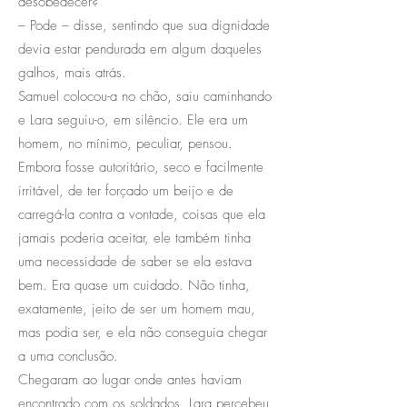
desobedecer?
– Pode – disse, sentindo que sua dignidade
devia estar pendurada em algum daqueles
galhos, mais atrás.
Samuel colocou-a no chão, saiu caminhando
e Lara seguiu-o, em silêncio. Ele era um
homem, no mínimo, peculiar, pensou.
Embora fosse autoritário, seco e facilmente
irritável, de ter forçado um beijo e de
carregá-la contra a vontade, coisas que ela
jamais poderia aceitar, ele também tinha
uma necessidade de saber se ela estava
bem. Era quase um cuidado. Não tinha,
exatamente, jeito de ser um homem mau,
mas podia ser, e ela não conseguia chegar
a uma conclusão.
Chegaram ao lugar onde antes haviam
encontrado com os soldados. Lara percebeu