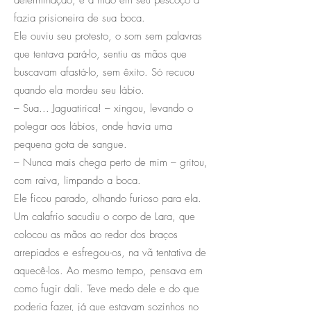
fazia prisioneira de sua boca.
Ele ouviu seu protesto, o som sem palavras
que tentava pará-lo, sentiu as mãos que
buscavam afastá-lo, sem êxito. Só recuou
quando ela mordeu seu lábio.
– Sua... Jaguatirica! – xingou, levando o
polegar aos lábios, onde havia uma
pequena gota de sangue.
– Nunca mais chega perto de mim – gritou,
com raiva, limpando a boca.
Ele ficou parado, olhando furioso para ela.
Um calafrio sacudiu o corpo de Lara, que
colocou as mãos ao redor dos braços
arrepiados e esfregou-os, na vã tentativa de
aquecê-los. Ao mesmo tempo, pensava em
como fugir dali. Teve medo dele e do que
poderia fazer, já que estavam sozinhos no