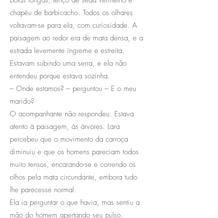
chapéu de barbicacho. Todos os olhares
voltavam-se para ela, com curiosidade. A
paisagem ao redor era de mata densa, e a
estrada levemente íngreme e estreita.
Estavam subindo uma serra, e ela não
entendeu porque estava sozinha.
– Onde estamos? – perguntou – E o meu
marido?
O acompanhante não respondeu. Estava
atento à paisagem, às árvores. Lara
percebeu que o movimento da carroça
diminuiu e que os homens pareciam todos
muito tensos, encarando-se e correndo os
olhos pela mata circundante, embora tudo
lhe parecesse normal.
Ela ia perguntar o que havia, mas sentiu a
mão do homem apertando seu pulso.