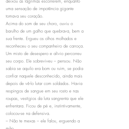
deixou as lágrimas escorrerem, enquanto
uma sensação de impotência gigante
tomava seu coração.
Acima do som de seu choro, ouviu o
barulho de um galho que quebrava, bem a
sua frente. Ergueu os olhos molhados e
reconheceu o seu companheiro de carroça.
Um misto de desespero e alívio percorreu
seu corpo. Ele sobreviveu – pensou. Não
sabia se aquilo era bom ou ruim, se podia
confiar naquele desconhecido, ainda mais
depois de vê-lo lutar com soldados. Havia
respingos de sangue em seu rosto e nas
roupas, vestígios da luta sangrenta que ele
enfrentara. Ficou de pé e, instintivamente,
colocou-se na defensiva.
– Não te mexas – ele falou, erguendo a
mão.