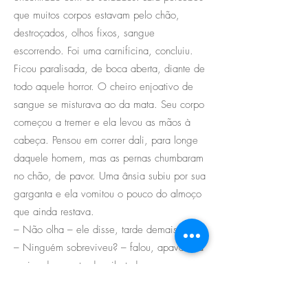
que muitos corpos estavam pelo chão,
destroçados, olhos fixos, sangue
escorrendo. Foi uma carnificina, concluiu.
Ficou paralisada, de boca aberta, diante de
todo aquele horror. O cheiro enjoativo de
sangue se misturava ao da mata. Seu corpo
começou a tremer e ela levou as mãos à
cabeça. Pensou em correr dali, para longe
daquele homem, mas as pernas chumbaram
no chão, de pavor. Uma ânsia subiu por sua
garganta e ela vomitou o pouco do almoço
que ainda restava.
– Não olha – ele disse, tarde demais.
– Ninguém sobreviveu? – falou, apavorada
e virando o rosto daquilo tudo.
– Apenas eu.
Ele mexeu na carroça e alcançou um cantil