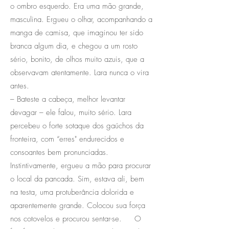
o ombro esquerdo. Era uma mão grande,
masculina. Ergueu o olhar, acompanhando a
manga de camisa, que imaginou ter sido
branca algum dia, e chegou a um rosto
sério, bonito, de olhos muito azuis, que a
observavam atentamente. Lara nunca o vira
antes.
– Bateste a cabeça, melhor levantar
devagar – ele falou, muito sério. Lara
percebeu o forte sotaque dos gaúchos da
fronteira, com “erres" endurecidos e
consoantes bem pronunciadas.
Instintivamente, ergueu a mão para procurar
o local da pancada. Sim, estava ali, bem
na testa, uma protuberância dolorida e
aparentemente grande. Colocou sua força
nos cotovelos e procurou sentar-se. O