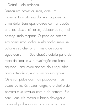
– Deita! – ele ordenou.
Pensou em protestar, mas, com um
movimento muito rápido, ele jogou-se por
cima dela. Lara apavorou-se com a reação
e tentou desvencilhar-se, debatendo-se, mal
conseguindo respirar. O peso do homem
era como uma rocha, e ela podia sentir seu
calor e seu cheiro, um misto de suor e
aguardente. Seu chapéu cobria parte do
rosto de Lara, e sua respiração era forte,
agitada. Lara levou apenas dois segundos
para entender que a situação era grave.
Os estampidos dos tiros pipocavam, às
vezes perto, às vezes longe, e o cheiro de
pólvora misturava-se com o do homem. Ela
sentiu que ele mexia o braço devagar e
tirava algo das costas. Virou o rosto para