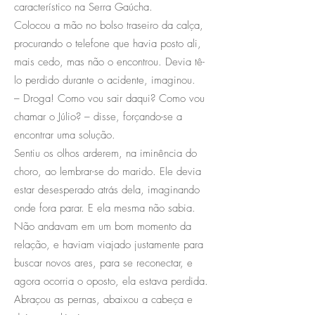
característico na Serra Gaúcha.
Colocou a mão no bolso traseiro da calça,
procurando o telefone que havia posto ali,
mais cedo, mas não o encontrou. Devia tê-
lo perdido durante o acidente, imaginou.
– Droga! Como vou sair daqui? Como vou
chamar o Júlio? – disse, forçando-se a
encontrar uma solução.
Sentiu os olhos arderem, na iminência do
choro, ao lembrar-se do marido. Ele devia
estar desesperado atrás dela, imaginando
onde fora parar. E ela mesma não sabia.
Não andavam em um bom momento da
relação, e haviam viajado justamente para
buscar novos ares, para se reconectar, e
agora ocorria o oposto, ela estava perdida.
Abraçou as pernas, abaixou a cabeça e