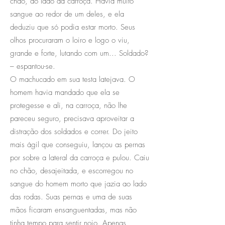
chão, ao lado da carroça. Havia muito
sangue ao redor de um deles, e ela
deduziu que só podia estar morto. Seus
olhos procuraram o loiro e logo o viu,
grande e forte, lutando com um... Soldado?
– espantou-se.
O machucado em sua testa latejava. O
homem havia mandado que ela se
protegesse e ali, na carroça, não lhe
pareceu seguro, precisava aproveitar a
distração dos soldados e correr. Do jeito
mais ágil que conseguiu, lançou as pernas
por sobre a lateral da carroça e pulou. Caiu
no chão, desajeitada, e escorregou no
sangue do homem morto que jazia ao lado
das rodas. Suas pernas e uma de suas
mãos ficaram ensanguentadas, mas não
tinha tempo para sentir nojo. Apenas