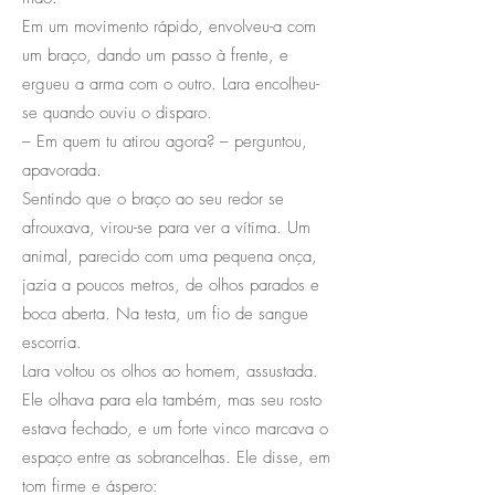
Em um movimento rápido, envolveu-a com
um braço, dando um passo à frente, e
ergueu a arma com o outro. Lara encolheu-
se quando ouviu o disparo.
– Em quem tu atirou agora? – perguntou,
apavorada.
Sentindo que o braço ao seu redor se
afrouxava, virou-se para ver a vítima. Um
animal, parecido com uma pequena onça,
jazia a poucos metros, de olhos parados e
boca aberta. Na testa, um fio de sangue
escorria.
Lara voltou os olhos ao homem, assustada.
Ele olhava para ela também, mas seu rosto
estava fechado, e um forte vinco marcava o
espaço entre as sobrancelhas. Ele disse, em
tom firme e áspero: