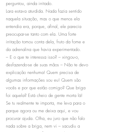
perguntou, ainda irritado.
Lara estava aturdida. Nada fazia sentido
naquela situação, mas o que menos ela
entendia era, porque, afinal, ele parecia
preocupar-se tanto com ela. Uma forte
irritação tomou conta dela, fruto da fome e
da adrenalina que havia experimentado.
– E o que te interessa isso? – xingou-o,
desfazendo-se de suas mãos – Não te devo
explicação nenhuma! Quem precisa de
algumas informações sou eu! Quem são
vocês e por que estão comigo? Que briga
foi aquela? Está cheio de gente morta lá!
Se tu realmente te importa, me leva para o
parque agora ou me deixa aqui, e vou
procurar ajuda. Olha, eu juro que não falo
nada sobre a briga, nem vi – sacudiu a