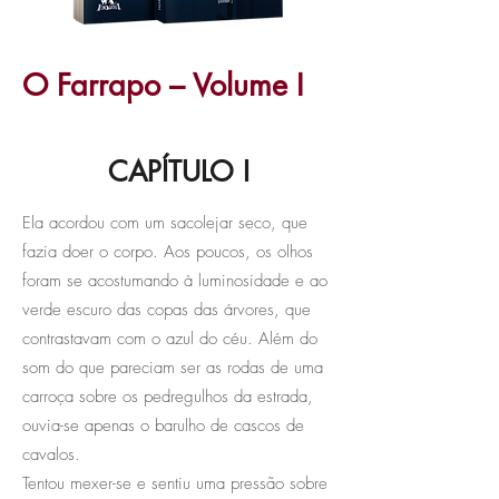
O Farrapo – Volume I
CAPÍTULO I
Ela acordou com um sacolejar seco, que
fazia doer o corpo. Aos poucos, os olhos
foram se acostumando à luminosidade e ao
verde escuro das copas das árvores, que
contrastavam com o azul do céu. Além do
som do que pareciam ser as rodas de uma
carroça sobre os pedregulhos da estrada,
ouvia-se apenas o barulho de cascos de
cavalos.
Tentou mexer-se e sentiu uma pressão sobre