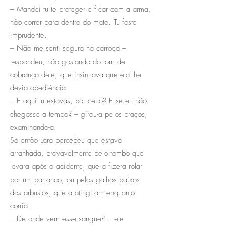
– Mandei tu te proteger e ficar com a arma,
não correr para dentro do mato. Tu foste
imprudente.
– Não me senti segura na carroça –
respondeu, não gostando do tom de
cobrança dele, que insinuava que ela lhe
devia obediência.
– E aqui tu estavas, por certo? E se eu não
chegasse a tempo? – girou-a pelos braços,
examinando-a.
Só então Lara percebeu que estava
arranhada, provavelmente pelo tombo que
levara após o acidente, que a fizera rolar
por um barranco, ou pelos galhos baixos
dos arbustos, que a atingiram enquanto
corria.
– De onde vem esse sangue? – ele