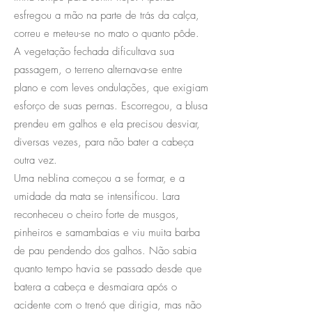
esfregou a mão na parte de trás da calça,
correu e meteu-se no mato o quanto pôde.
A vegetação fechada dificultava sua
passagem, o terreno alternava-se entre
plano e com leves ondulações, que exigiam
esforço de suas pernas. Escorregou, a blusa
prendeu em galhos e ela precisou desviar,
diversas vezes, para não bater a cabeça
outra vez.
Uma neblina começou a se formar, e a
umidade da mata se intensificou. Lara
reconheceu o cheiro forte de musgos,
pinheiros e samambaias e viu muita barba
de pau pendendo dos galhos. Não sabia
quanto tempo havia se passado desde que
batera a cabeça e desmaiara após o
acidente com o trenó que dirigia, mas não