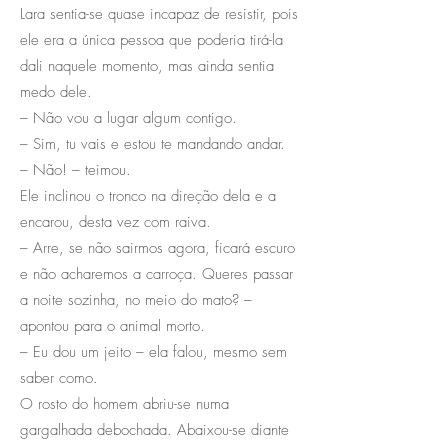
Lara sentia-se quase incapaz de resistir, pois
ele era a única pessoa que poderia tirá-la
dali naquele momento, mas ainda sentia
medo dele.
– Não vou a lugar algum contigo.
– Sim, tu vais e estou te mandando andar.
– Não! – teimou.
Ele inclinou o tronco na direção dela e a
encarou, desta vez com raiva.
– Arre, se não sairmos agora, ficará escuro
e não acharemos a carroça. Queres passar
a noite sozinha, no meio do mato? –
apontou para o animal morto.
– Eu dou um jeito – ela falou, mesmo sem
saber como.
O rosto do homem abriu-se numa
gargalhada debochada. Abaixou-se diante