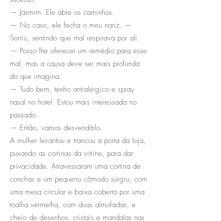
— Jasmim. Ele abre os caminhos.
— No caso, ele fecha o meu nariz. —
Sorriu, sentindo que mal respirava por ali.
— Posso lhe oferecer um remédio para esse
mal, mas a causa deve ser mais profunda
do que imagina.
— Tudo bem, tenho antialérgico e spray
nasal no hotel. Estou mais interessada no
passado.
— Então, vamos desvendá-lo.
A mulher levantou e trancou a porta da loja,
puxando as cortinas da vitrine, para dar
privacidade. Atravessaram uma cortina de
conchas e um pequeno cômodo surgiu, com
uma mesa circular e baixa coberta por uma
toalha vermelha, com duas almofadas, e
cheio de desenhos, cristais e mandalas nas