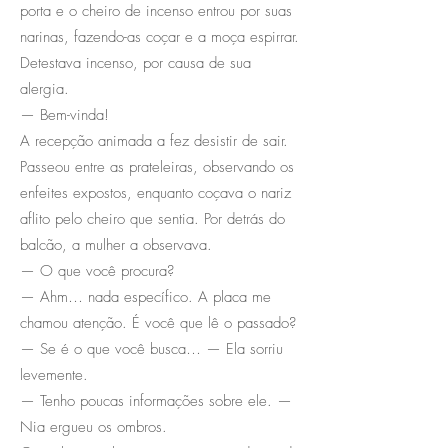
porta e o cheiro de incenso entrou por suas
narinas, fazendo-as coçar e a moça espirrar.
Detestava incenso, por causa de sua
alergia.
— Bem-vinda!
A recepção animada a fez desistir de sair.
Passeou entre as prateleiras, observando os
enfeites expostos, enquanto coçava o nariz
aflito pelo cheiro que sentia. Por detrás do
balcão, a mulher a observava.
— O que você procura?
— Ahm… nada específico. A placa me
chamou atenção. É você que lê o passado?
— Se é o que você busca… — Ela sorriu
levemente.
— Tenho poucas informações sobre ele. —
Nia ergueu os ombros.