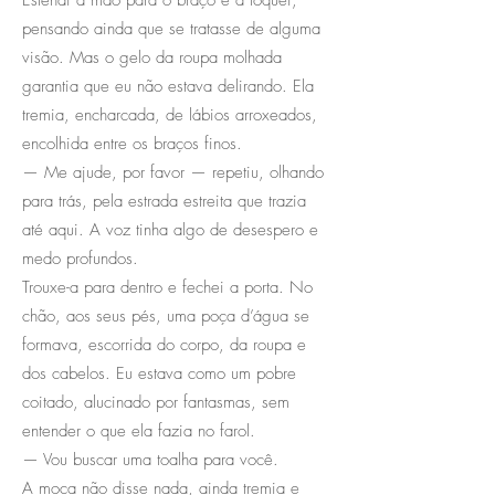
pensando ainda que se tratasse de alguma
visão. Mas o gelo da roupa molhada
garantia que eu não estava delirando. Ela
tremia, encharcada, de lábios arroxeados,
encolhida entre os braços finos.
— Me ajude, por favor — repetiu, olhando
para trás, pela estrada estreita que trazia
até aqui. A voz tinha algo de desespero e
medo profundos.
Trouxe-a para dentro e fechei a porta. No
chão, aos seus pés, uma poça d’água se
formava, escorrida do corpo, da roupa e
dos cabelos. Eu estava como um pobre
coitado, alucinado por fantasmas, sem
entender o que ela fazia no farol.
— Vou buscar uma toalha para você.
A moça não disse nada, ainda tremia e