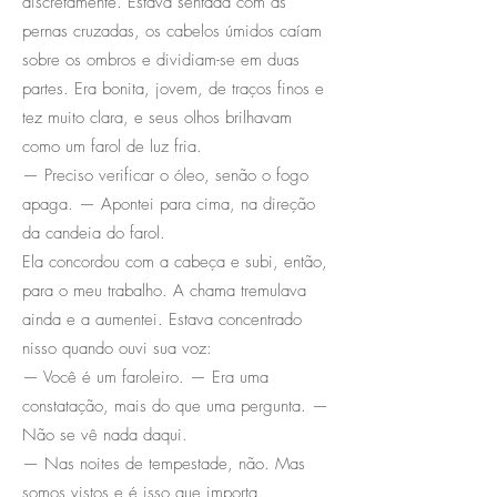
discretamente. Estava sentada com as
pernas cruzadas, os cabelos úmidos caíam
sobre os ombros e dividiam-se em duas
partes. Era bonita, jovem, de traços finos e
tez muito clara, e seus olhos brilhavam
como um farol de luz fria.
— Preciso verificar o óleo, senão o fogo
apaga. — Apontei para cima, na direção
da candeia do farol.
Ela concordou com a cabeça e subi, então,
para o meu trabalho. A chama tremulava
ainda e a aumentei. Estava concentrado
nisso quando ouvi sua voz:
— Você é um faroleiro. — Era uma
constatação, mais do que uma pergunta. —
Não se vê nada daqui.
— Nas noites de tempestade, não. Mas
somos vistos e é isso que importa.