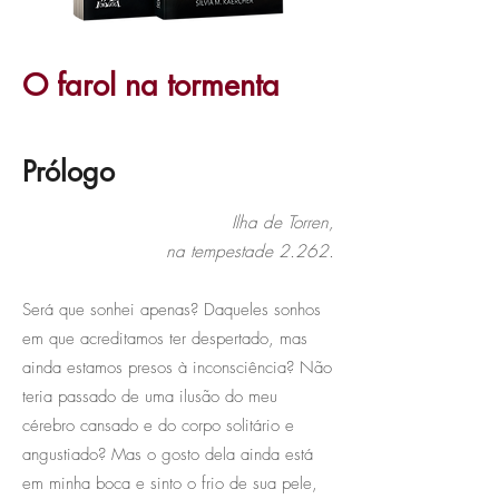
O farol na tormenta
Prólogo
Ilha de Torren,
na tempestade 2.262.
Será que sonhei apenas? Daqueles sonhos
em que acreditamos ter despertado, mas
ainda estamos presos à inconsciência? Não
teria passado de uma ilusão do meu
cérebro cansado e do corpo solitário e
angustiado? Mas o gosto dela ainda está
em minha boca e sinto o frio de sua pele,