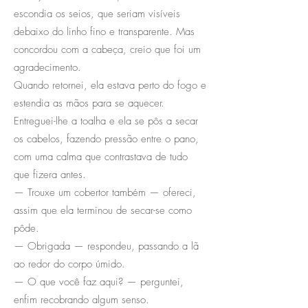
escondia os seios, que seriam visíveis
debaixo do linho fino e transparente. Mas
concordou com a cabeça, creio que foi um
agradecimento.
Quando retornei, ela estava perto do fogo e
estendia as mãos para se aquecer.
Entreguei-lhe a toalha e ela se pôs a secar
os cabelos, fazendo pressão entre o pano,
com uma calma que contrastava de tudo
que fizera antes.
— Trouxe um cobertor também — ofereci,
assim que ela terminou de secar-se como
pôde.
— Obrigada — respondeu, passando a lã
ao redor do corpo úmido.
— O que você faz aqui? — perguntei,
enfim recobrando algum senso.