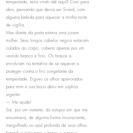
tempestade, teria vindo até aqui? Corri para
abrir, pensando que devia ser Svand, com
alguma bebida para aquecer a minha noite
de vigília.
Mas diante da porta estava uma jovem
mulher. Seus longos cabelos negros estavam
colados ao corpo, coberto apenas por um
vestido branco e fino. Os braços a
envolviam na tentativa de se aquecer e
proteger contra o frio congelante da
tempestade. Ergueu os olhos apavorados
para mim e sua boca abriu em súplica
urgente:
— Me ajude!
Saí, por um instante, do estupor em que me
encontrava, de alguma forma inconsciente,
mergulhado no azul profundo de seus olhos.
Estendi a mão para o braço e a toquei,