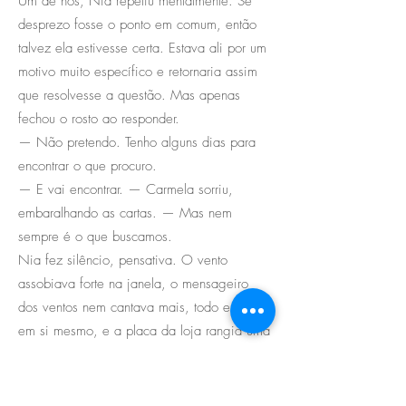
Um de nós, Nia repetiu mentalmente. Se
desprezo fosse o ponto em comum, então
talvez ela estivesse certa. Estava ali por um
motivo muito específico e retornaria assim
que resolvesse a questão. Mas apenas
fechou o rosto ao responder.
— Não pretendo. Tenho alguns dias para
encontrar o que procuro.
— E vai encontrar. — Carmela sorriu,
embaralhando as cartas. — Mas nem
sempre é o que buscamos.
Nia fez silêncio, pensativa. O vento
assobiava forte na janela, o mensageiro
dos ventos nem cantava mais, todo enrolado
em si mesmo, e a placa da loja rangia uma
cantiga áspera de engrenagens secas.
— Preciso fechar a loja e você deve seguir
seu caminho — Carmela falou.