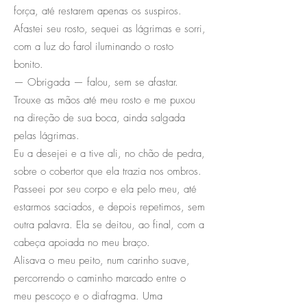
força, até restarem apenas os suspiros.
Afastei seu rosto, sequei as lágrimas e sorri,
com a luz do farol iluminando o rosto
bonito.
— Obrigada — falou, sem se afastar.
Trouxe as mãos até meu rosto e me puxou
na direção de sua boca, ainda salgada
pelas lágrimas.
Eu a desejei e a tive ali, no chão de pedra,
sobre o cobertor que ela trazia nos ombros.
Passeei por seu corpo e ela pelo meu, até
estarmos saciados, e depois repetimos, sem
outra palavra. Ela se deitou, ao final, com a
cabeça apoiada no meu braço.
Alisava o meu peito, num carinho suave,
percorrendo o caminho marcado entre o
meu pescoço e o diafragma. Uma