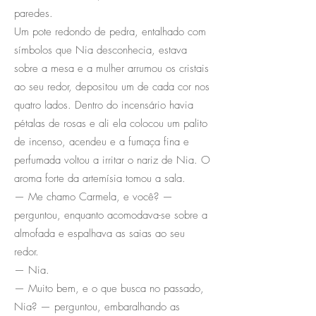
paredes.
Um pote redondo de pedra, entalhado com
símbolos que Nia desconhecia, estava
sobre a mesa e a mulher arrumou os cristais
ao seu redor, depositou um de cada cor nos
quatro lados. Dentro do incensário havia
pétalas de rosas e ali ela colocou um palito
de incenso, acendeu e a fumaça fina e
perfumada voltou a irritar o nariz de Nia. O
aroma forte da artemísia tomou a sala.
— Me chamo Carmela, e você? —
perguntou, enquanto acomodava-se sobre a
almofada e espalhava as saias ao seu
redor.
— Nia.
— Muito bem, e o que busca no passado,
Nia? — perguntou, embaralhando as