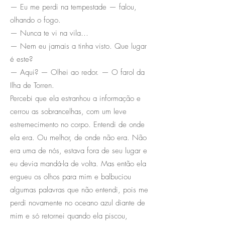
— Eu me perdi na tempestade — falou,
olhando o fogo.
— Nunca te vi na vila…
— Nem eu jamais a tinha visto. Que lugar
é este?
— Aqui? — Olhei ao redor. — O farol da
Ilha de Torren.
Percebi que ela estranhou a informação e
cerrou as sobrancelhas, com um leve
estremecimento no corpo. Entendi de onde
ela era. Ou melhor, de onde não era. Não
era uma de nós, estava fora de seu lugar e
eu devia mandá-la de volta. Mas então ela
ergueu os olhos para mim e balbuciou
algumas palavras que não entendi, pois me
perdi novamente no oceano azul diante de
mim e só retornei quando ela piscou,