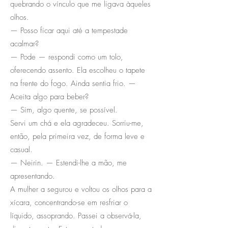
quebrando o vínculo que me ligava àqueles
olhos.
— Posso ficar aqui até a tempestade
acalmar?
— Pode — respondi como um tolo,
oferecendo assento. Ela escolheu o tapete
na frente do fogo. Ainda sentia frio. —
Aceita algo para beber?
— Sim, algo quente, se possível.
Servi um chá e ela agradeceu. Sorriu-me,
então, pela primeira vez, de forma leve e
casual.
— Neirin. — Estendi-lhe a mão, me
apresentando.
A mulher a segurou e voltou os olhos para a
xícara, concentrando-se em resfriar o
líquido, assoprando. Passei a observá-la,