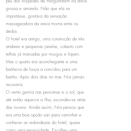
pés dos hóspedes de mergulharem na areia
grossa e amarela. Não que ela se
importasse, gostava da sensação
massageadora da areia morna entre os
dedos.
O hotel era antigo, uma construção de três
andares e pequenas janelas, coberto com
telhas já marcadas por musgos e líquen.
Mas o quarto era aconchegante e uma
banheira de louça a convidou para um
banho. Após dois dias no mar, Nia jamais
recusaria.
O vento gemia nas persianas e o sol, que
até então aquecia a ilha, escondeu-se atrás
das nuvens. Ainda assim, Nia pensou que
era uma boa opção sair para caminhar e
conhecer as redondezas do hotel, quase
como uma necessidade. Escolheu uma