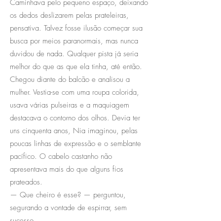
Caminhava pelo pequeno espaço, deixando
os dedos deslizarem pelas prateleiras,
pensativa. Talvez fosse ilusão começar sua
busca por meios paranormais, mas nunca
duvidou de nada. Qualquer pista já seria
melhor do que as que ela tinha, até então.
Chegou diante do balcão e analisou a
mulher. Vestia-se com uma roupa colorida,
usava várias pulseiras e a maquiagem
destacava o contorno dos olhos. Devia ter
uns cinquenta anos, Nia imaginou, pelas
poucas linhas de expressão e o semblante
pacífico. O cabelo castanho não
apresentava mais do que alguns fios
prateados.
— Que cheiro é esse? — perguntou,
segurando a vontade de espirrar, sem
sucesso.