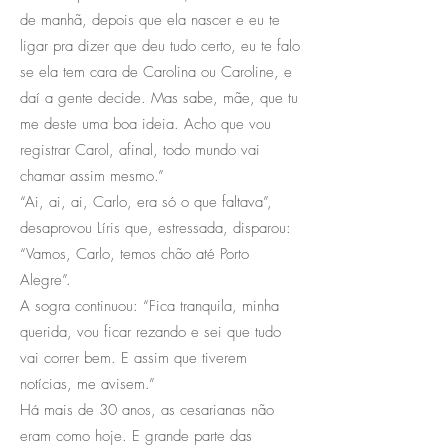
de manhã, depois que ela nascer e eu te
ligar pra dizer que deu tudo certo, eu te falo
se ela tem cara de Carolina ou Caroline, e
daí a gente decide. Mas sabe, mãe, que tu
me deste uma boa ideia. Acho que vou
registrar Carol, afinal, todo mundo vai
chamar assim mesmo.”
“Ai, ai, ai, Carlo, era só o que faltava”,
desaprovou Líris que, estressada, disparou:
“Vamos, Carlo, temos chão até Porto
Alegre”.
A sogra continuou: “Fica tranquila, minha
querida, vou ficar rezando e sei que tudo
vai correr bem. E assim que tiverem
notícias, me avisem.”
Há mais de 30 anos, as cesarianas não
eram como hoje. E grande parte das