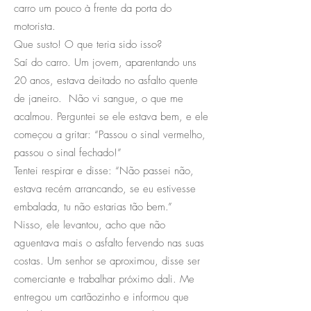
carro um pouco à frente da porta do
motorista.
Que susto! O que teria sido isso?
Saí do carro. Um jovem, aparentando uns
20 anos, estava deitado no asfalto quente
de janeiro. Não vi sangue, o que me
acalmou. Perguntei se ele estava bem, e ele
começou a gritar: “Passou o sinal vermelho,
passou o sinal fechado!”
Tentei respirar e disse: “Não passei não,
estava recém arrancando, se eu estivesse
embalada, tu não estarias tão bem.”
Nisso, ele levantou, acho que não
aguentava mais o asfalto fervendo nas suas
costas. Um senhor se aproximou, disse ser
comerciante e trabalhar próximo dali. Me
entregou um cartãozinho e informou que