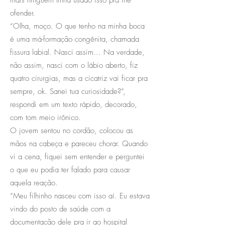
ofender.
“Olha, moço. O que tenho na minha boca
é uma má-formação congênita, chamada
fissura labial. Nasci assim... Na verdade,
não assim, nasci com o lábio aberto, fiz
quatro cirurgias, mas a cicatriz vai ficar pra
sempre, ok. Sanei tua curiosidade?”,
respondi em um texto rápido, decorado,
com tom meio irônico.
O jovem sentou no cordão, colocou as
mãos na cabeça e pareceu chorar. Quando
vi a cena, fiquei sem entender e perguntei
o que eu podia ter falado para causar
aquela reação.
“Meu filhinho nasceu com isso aí. Eu estava
vindo do posto de saúde com a
documentação dele pra ir ao hospital