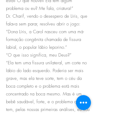
está? O que houve? Ela tem algum
problema ou eu? Me fala, criatura!”
Dr. Charif, vendo o desespero de Líris, que
falava sem parar, resolveu abrir o jogo:
“Dona Líris, a Carol nasceu com uma má-
formação congênita chamada de fissura
labial, o popular lábio leporino.”
“O que isso significa, meu Deus?”
“Ela tem uma fissura unilateral, um corte no
lábio do lado esquerdo. Poderia ser mais
grave, mas ela teve sorte, tem o céu da
boca completo e o problema está mais
concentrado na boca mesmo. Mas é um
bebê saudável, forte, e o problema que ela
tem, pelas nossas primeiras análises, eu vou
poder ajudar a resolver.”
Líris caiu em prantos e exigiu: “Traz minha
filha agora, eu preciso vê-la.”