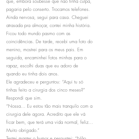
que, embora soubesse que não tinha culpa,
pagaria pelo conserto. Trocamos telefones.
Ainda nervosa, segui para casa. Cheguei
atrasada pra almoçar, contei minha história.
Ficou todo mundo pasmo com as
coincidências. De tarde, recebi uma foto do
menino, mostrei para os meus pais. Em
seguida, encaminhei fotos minhas para o
rapaz, escolhi duas que eu adoro de
quando eu tinha dois anos.
Ele agradeceu e perguntou: “Aqui tu só
tinhas feito a cirurgia dos cinco meses?”
Respondi que sim.
“Nossa... Eu estou tão mais tranquilo com a
cirurgia dele agora. Acredito que ele vá
ficar bem, que terá uma vida normal, feliz...
Muito obrigado.”
Tentei manter o humor e perguntei: “Não