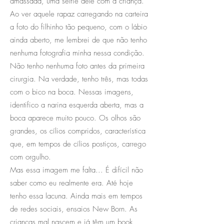
amassada, uma selfie dele com a criança.
Ao ver aquele rapaz carregando na carteira
a foto do filhinho tão pequeno, com o lábio
ainda aberto, me lembrei de que não tenho
nenhuma fotografia minha nessa condição.
Não tenho nenhuma foto antes da primeira
cirurgia. Na verdade, tenho três, mas todas
com o bico na boca. Nessas imagens,
identifico a narina esquerda aberta, mas a
boca aparece muito pouco. Os olhos são
grandes, os cílios compridos, característica
que, em tempos de cílios postiços, carrego
com orgulho.
Mas essa imagem me falta... É difícil não
saber como eu realmente era. Até hoje
tenho essa lacuna. Ainda mais em tempos
de redes sociais, ensaios New Born. As
crianças mal nascem e já têm um book