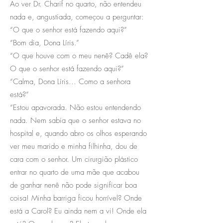
Ao ver Dr. Charif no quarto, não entendeu
nada e, angustiada, começou a perguntar:
“O que o senhor está fazendo aqui?”
“Bom dia, Dona Líris.”
“O que houve com o meu nenê? Cadê ela?
O que o senhor está fazendo aqui?”
“Calma, Dona Líris... Como a senhora
está?”
“Estou apavorada. Não estou entendendo
nada. Nem sabia que o senhor estava no
hospital e, quando abro os olhos esperando
ver meu marido e minha filhinha, dou de
cara com o senhor. Um cirurgião plástico
entrar no quarto de uma mãe que acabou
de ganhar nenê não pode significar boa
coisa! Minha barriga ficou horrível? Onde
está a Carol? Eu ainda nem a vi! Onde ela