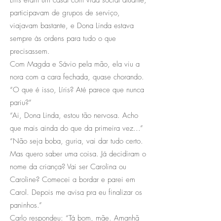
participavam de grupos de serviço,
viajavam bastante, e Dona Linda estava
sempre às ordens para tudo o que
precisassem.
Com Magda e Sávio pela mão, ela viu a
nora com a cara fechada, quase chorando.
“O que é isso, Líris? Até parece que nunca
pariu?”
“Ai, Dona Linda, estou tão nervosa. Acho
que mais ainda do que da primeira vez...”
“Não seja boba, guria, vai dar tudo certo.
Mas quero saber uma coisa. Já decidiram o
nome da criança? Vai ser Carolina ou
Caroline? Comecei a bordar e parei em
Carol. Depois me avisa pra eu finalizar os
paninhos.”
Carlo respondeu: “Tá bom, mãe. Amanhã