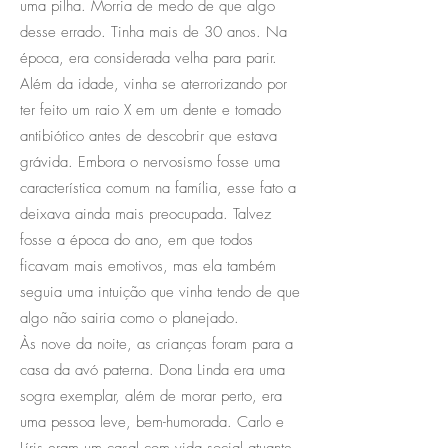
uma pilha. Morria de medo de que algo
desse errado. Tinha mais de 30 anos. Na
época, era considerada velha para parir.
Além da idade, vinha se aterrorizando por
ter feito um raio X em um dente e tomado
antibiótico antes de descobrir que estava
grávida. Embora o nervosismo fosse uma
característica comum na família, esse fato a
deixava ainda mais preocupada. Talvez
fosse a época do ano, em que todos
ficavam mais emotivos, mas ela também
seguia uma intuição que vinha tendo de que
algo não sairia como o planejado.
Às nove da noite, as crianças foram para a
casa da avó paterna. Dona Linda era uma
sogra exemplar, além de morar perto, era
uma pessoa leve, bem-humorada. Carlo e
Líris eram um casal com vida social atuante,