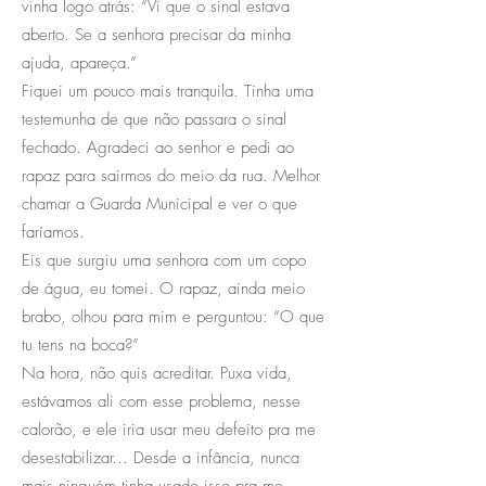
vinha logo atrás: “Vi que o sinal estava
aberto. Se a senhora precisar da minha
ajuda, apareça.”
Fiquei um pouco mais tranquila. Tinha uma
testemunha de que não passara o sinal
fechado. Agradeci ao senhor e pedi ao
rapaz para sairmos do meio da rua. Melhor
chamar a Guarda Municipal e ver o que
faríamos.
Eis que surgiu uma senhora com um copo
de água, eu tomei. O rapaz, ainda meio
brabo, olhou para mim e perguntou: “O que
tu tens na boca?”
Na hora, não quis acreditar. Puxa vida,
estávamos ali com esse problema, nesse
calorão, e ele iria usar meu defeito pra me
desestabilizar... Desde a infância, nunca
mais ninguém tinha usado isso pra me