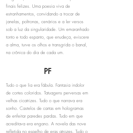
finais felizes. Uma poesia viva de
estranhamentos, convidando a trocar de
janelas, poltronas, cenários e a ler versos
sob a luz da singularidade. Um emaranhado
tonto e todo espanto, que enudeça, eviscere
a alma, turve os olhos e transgrida o banal,
na crônica do dia de cada um.
PF
Tudo o que lia era fábula. Fantasia indolor
de cortes coloridos. Tatuagens perversas em
velhas cicatrizes. Tudo o que narrava era
sonho. Castelos de cartas em hologramas
de enfeitar paredes pardas. Tudo em que
acreditava era engano. A novela das nove
refletida no espelho de eras atrozes. Tudo o