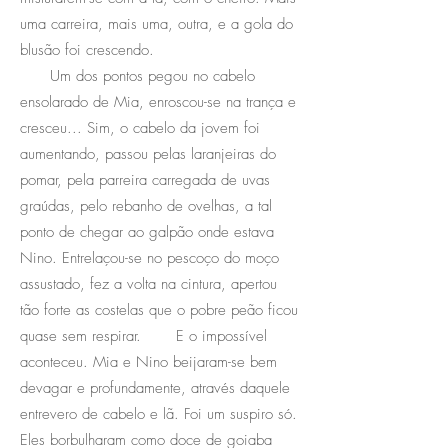
uma carreira, mais uma, outra, e a gola do
blusão foi crescendo.
Um dos pontos pegou no cabelo
ensolarado de Mia, enroscou-se na trança e
cresceu... Sim, o cabelo da jovem foi
aumentando, passou pelas laranjeiras do
pomar, pela parreira carregada de uvas
graúdas, pelo rebanho de ovelhas, a tal
ponto de chegar ao galpão onde estava
Nino. Entrelaçou-se no pescoço do moço
assustado, fez a volta na cintura, apertou
tão forte as costelas que o pobre peão ficou
quase sem respirar. E o impossível
aconteceu. Mia e Nino beijaram-se bem
devagar e profundamente, através daquele
entrevero de cabelo e lã. Foi um suspiro só.
Eles borbulharam como doce de goiaba