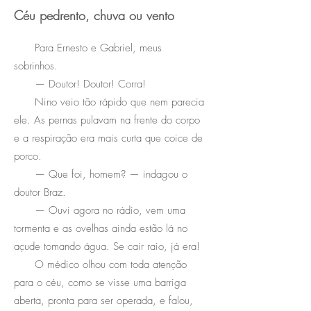
Céu pedrento, chuva ou vento
Para Ernesto e Gabriel, meus
sobrinhos.
— Doutor! Doutor! Corra!
Nino veio tão rápido que nem parecia
ele. As pernas pulavam na frente do corpo
e a respiração era mais curta que coice de
porco.
— Que foi, homem? — indagou o
doutor Braz.
— Ouvi agora no rádio, vem uma
tormenta e as ovelhas ainda estão lá no
açude tomando água. Se cair raio, já era!
O médico olhou com toda atenção
para o céu, como se visse uma barriga
aberta, pronta para ser operada, e falou,