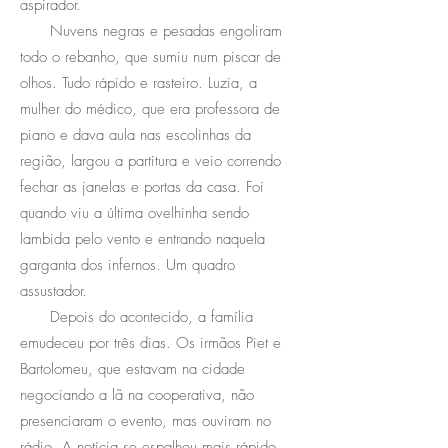
aspirador.
Nuvens negras e pesadas engoliram
todo o rebanho, que sumiu num piscar de
olhos. Tudo rápido e rasteiro. Luzia, a
mulher do médico, que era professora de
piano e dava aula nas escolinhas da
região, largou a partitura e veio correndo
fechar as janelas e portas da casa. Foi
quando viu a última ovelhinha sendo
lambida pelo vento e entrando naquela
garganta dos infernos. Um quadro
assustador.
Depois do acontecido, a família
emudeceu por três dias. Os irmãos Piet e
Bartolomeu, que estavam na cidade
negociando a lã na cooperativa, não
presenciaram o evento, mas ouviram no
rádio. A notícia se espalhou mais rápido